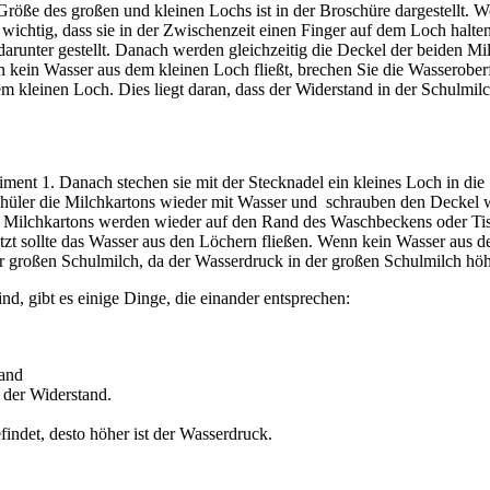
ie Größe des großen und kleinen Lochs ist in der Broschüre dargestellt.
 wichtig, dass sie in der Zwischenzeit einen Finger auf dem Loch halte
arunter gestellt. Danach werden gleichzeitig die Deckel der beiden Mi
kein Wasser aus dem kleinen Loch fließt, brechen Sie die Wasseroberf
em kleinen Loch. Dies liegt daran, dass der Widerstand in der Schulmil
ent 1. Danach stechen sie mit der Stecknadel ein kleines Loch in die 
üler die Milchkartons wieder mit Wasser und schrauben den Deckel wied
i Milchkartons werden wieder auf den Rand des Waschbeckens oder Tisch
tzt sollte das Wasser aus den Löchern fließen. Wenn kein Wasser aus d
er großen Schulmilch, da der Wasserdruck in der großen Schulmilch höher
d, gibt es einige Dinge, die einander entsprechen:
tand
t der Widerstand.
indet, desto höher ist der Wasserdruck.