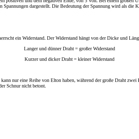
em positiven und dem negativen Ende, von 5 Volt. Bei einem großen Un
en Spannungen dargestellt. Die Bedeutung der Spannung wird als die Kraf
errscht ein Widerstand. Der Widerstand hängt von der Dicke und Läng
Langer und dünner Draht = großer Widerstand
Kurzer und dicker Draht = kleiner Widerstand
t kann nur eine Reihe von
Elton
haben, während der große Draht zwei R
der Schnur nicht betont.