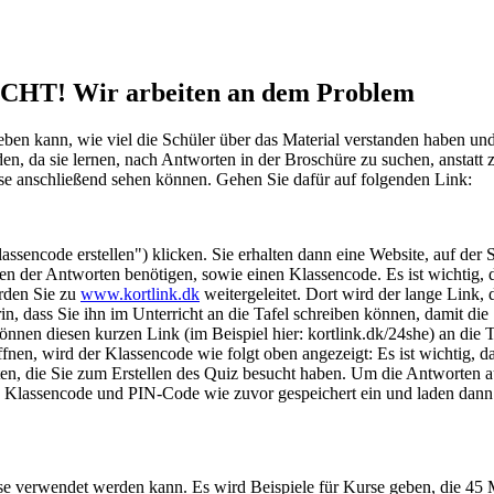
T! Wir arbeiten an dem Problem
geben kann, wie viel die Schüler über das Material verstanden haben un
en, da sie lernen, nach Antworten in der Broschüre zu suchen, anstatt
nisse anschließend sehen können. Gehen Sie dafür auf folgenden Link:
ssencode erstellen") klicken. Sie erhalten dann eine Website, auf der 
der Antworten benötigen, sowie einen Klassencode. Es ist wichtig, da
erden Sie zu
www.kortlink.dk
weitergeleitet. Dort wird der lange Link, 
n, dass Sie ihn im Unterricht an die Tafel schreiben können, damit d
önnen diesen kurzen Link (im Beispiel hier: kortlink.dk/24she) an die Ta
ffnen, wird der Klassencode wie folgt oben angezeigt: Es ist wichtig,
alten, die Sie zum Erstellen des Quiz besucht haben. Um die Antworten
en Klassencode und PIN-Code wie zuvor gespeichert ein und laden dann
lasse verwendet werden kann. Es wird Beispiele für Kurse geben, die 4