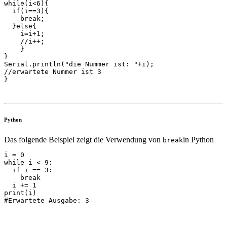
while(i<6){

  if(i==3){

    break;

  }else{

    i=i+1;

    //i++;

    }

}

Serial.println("die Nummer ist: "+i);

//erwartete Nummer ist 3

Python
Das folgende Beispiel zeigt die Verwendung von
in Python
break
i = 0

while i < 9:

  if i == 3:

    break

  i += 1

print(i)

#Erwartete Ausgabe: 3