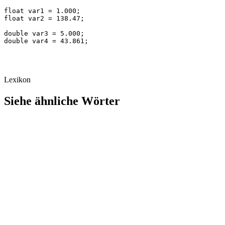
float var1 = 1.000;

float var2 = 138.47;

double var3 = 5.000;

double var4 = 43.861;
Lexikon
Siehe ähnliche Wörter