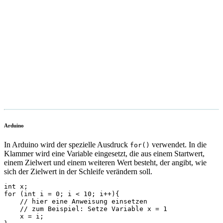
Arduino
In Arduino wird der spezielle Ausdruck
verwendet. In die
for()
Klammer wird eine Variable eingesetzt, die aus einem Startwert,
einem Zielwert und einem weiteren Wert besteht, der angibt, wie
sich der Zielwert in der Schleife verändern soll.
int x;

for (int i = 0; i < 10; i++){

    // hier eine Anweisung einsetzen

    // zum Beispiel: Setze Variable x = 1

    x = i;
