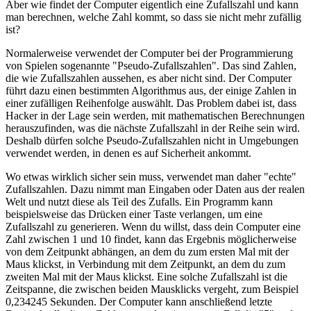
Aber wie findet der Computer eigentlich eine Zufallszahl und kann
man berechnen, welche Zahl kommt, so dass sie nicht mehr zufällig
ist?
Normalerweise verwendet der Computer bei der Programmierung
von Spielen sogenannte "Pseudo-Zufallszahlen". Das sind Zahlen,
die wie Zufallszahlen aussehen, es aber nicht sind. Der Computer
führt dazu einen bestimmten Algorithmus aus, der einige Zahlen in
einer zufälligen Reihenfolge auswählt. Das Problem dabei ist, dass
Hacker in der Lage sein werden, mit mathematischen Berechnungen
herauszufinden, was die nächste Zufallszahl in der Reihe sein wird.
Deshalb dürfen solche Pseudo-Zufallszahlen nicht in Umgebungen
verwendet werden, in denen es auf Sicherheit ankommt.
Wo etwas wirklich sicher sein muss, verwendet man daher "echte"
Zufallszahlen. Dazu nimmt man Eingaben oder Daten aus der realen
Welt und nutzt diese als Teil des Zufalls. Ein Programm kann
beispielsweise das Drücken einer Taste verlangen, um eine
Zufallszahl zu generieren. Wenn du willst, dass dein Computer eine
Zahl zwischen 1 und 10 findet, kann das Ergebnis möglicherweise
von dem Zeitpunkt abhängen, an dem du zum ersten Mal mit der
Maus klickst, in Verbindung mit dem Zeitpunkt, an dem du zum
zweiten Mal mit der Maus klickst. Eine solche Zufallszahl ist die
Zeitspanne, die zwischen beiden Mausklicks vergeht, zum Beispiel
0,234245 Sekunden. Der Computer kann anschließend letzte