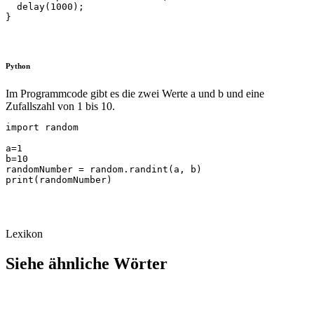
  delay(1000);

}
Python
Im Programmcode gibt es die zwei Werte a und b und eine
Zufallszahl von 1 bis 10.
import random

a=1

b=10

randomNumber = random.randint(a, b)

Lexikon
Siehe ähnliche Wörter