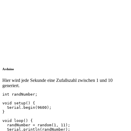
Arduino
Hier wird jede Sekunde eine Zufallszahl zwischen 1 und 10
generiert.
int randNumber;

void setup() {

  Serial.begin(9600);

}

void loop() {

  randNumber = random(1, 11);

  Serial.println(randNumber);
